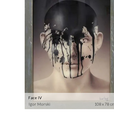
Face IV
Igor Morski
108 x 78 c