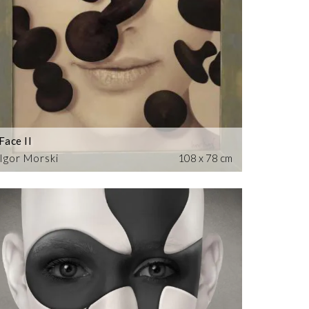
Face II
Igor Morski
108 x 78 cm