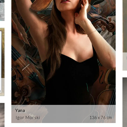
m
m
Yana
Igor Morski
136 x 76 cm