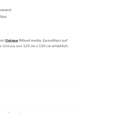
einwand
fikat
i
 ein
Unique
(Mixed media, Epoxidharz auf
er Grösse von 120 cm x 120 cm erhältlich.