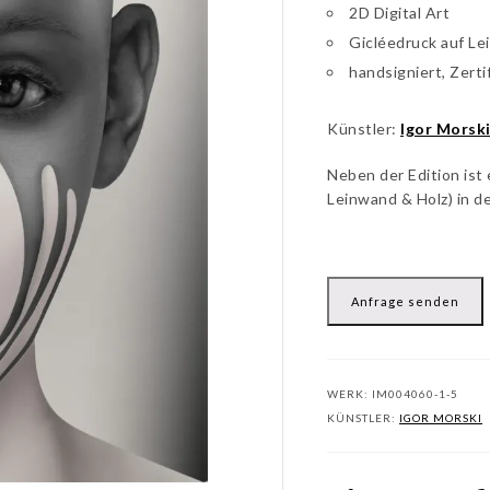
2D Digital Art
Gicléedruck auf L
handsigniert, Zerti
Künstler:
Igor Morsk
Neben der Edition ist
Leinwand & Holz) in d
Anfrage senden
WERK:
IM004060-1-5
KÜNSTLER:
IGOR MORSKI