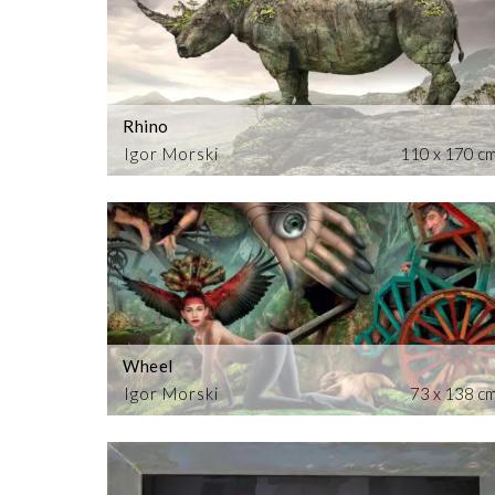
Rhino
Igor Morski
110 x 170 c
Wheel
Igor Morski
73 x 138 c