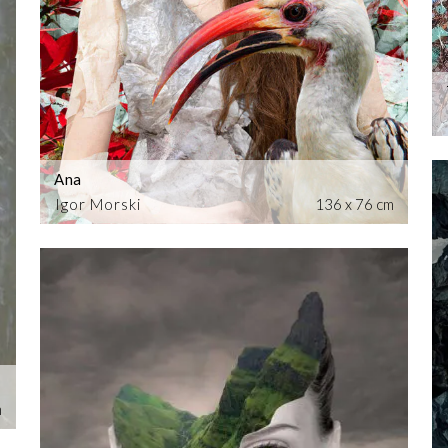
Ana
Igor Morski
136 x 76 cm
m