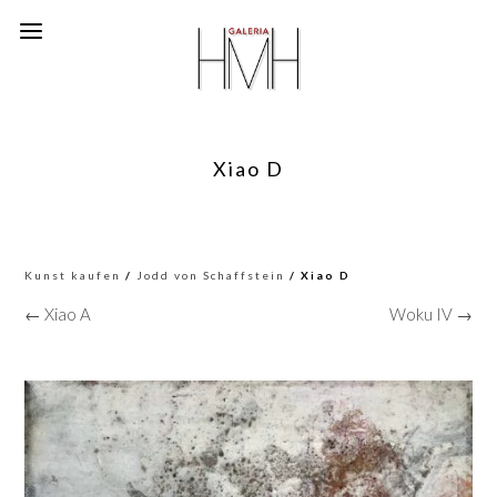
Xiao D
Kunst kaufen
/
Jodd von Schaffstein
/ Xiao D
← Xiao A
Woku IV →