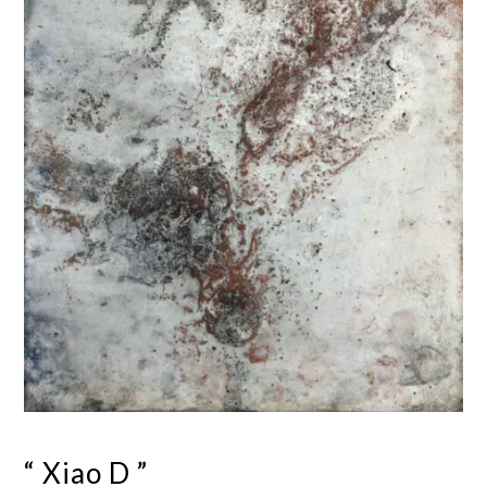
“ Xiao D ”