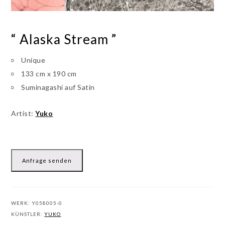
“ Alaska Stream ”
Unique
133 cm x 190 cm
Suminagashi auf Satin
Artist:
Yuko
Anfrage senden
WERK:
Y058005-0
KÜNSTLER:
YUKO