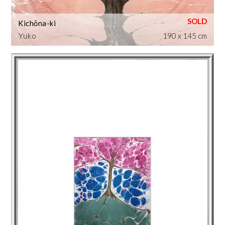
Kichōna-ki
Yuko
190 x 145 cm