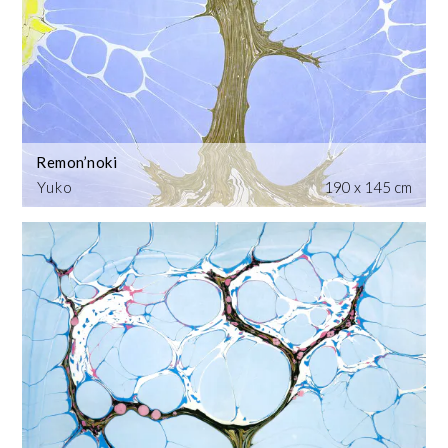
Remon’noki
Yuko
190 x 145 cm