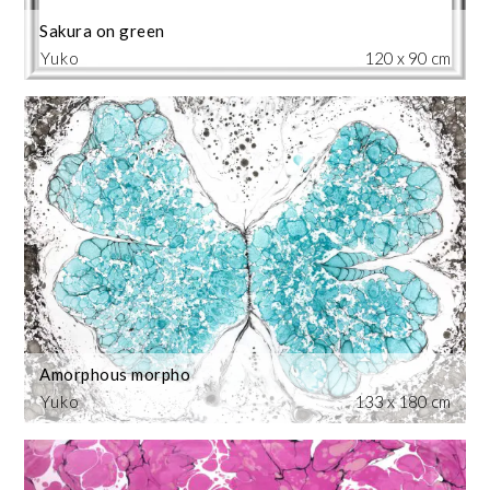
Sakura on green
Yuko
120 x 90 cm
Amorphous morpho
Yuko
133 x 180 cm