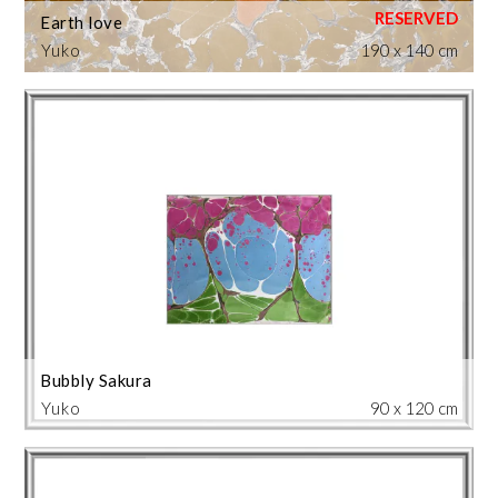
Earth love
Yuko
190 x 140 cm
Bubbly Sakura
Yuko
90 x 120 cm