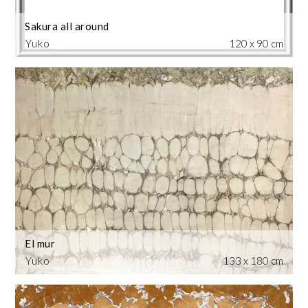
Sakura all around
Yuko
120 x 90 cm
El mur
Yuko
133 x 180 cm