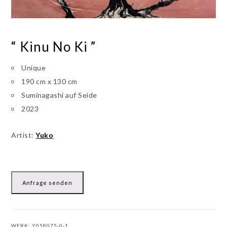
“ Kinu No Ki ”
Unique
190 cm x 130 cm
Suminagashi auf Seide
2023
Artist:
Yuko
Anfrage senden
WERK:
Y058075-0-1