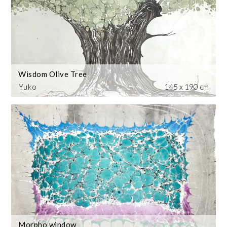
Wisdom Olive Tree
Yuko
145 x 190 cm
Morpho window