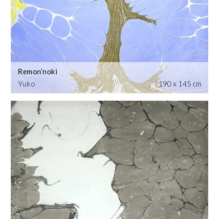
Remon’noki
Yuko
190 x 145 cm