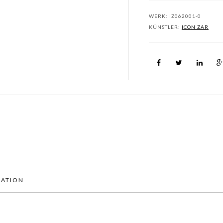
WERK:
IZ062001-0
KÜNSTLER:
ICON ZAR
MATION