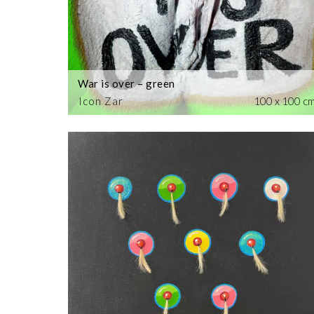
War is over – green
Icon Zar
100 x 100 c