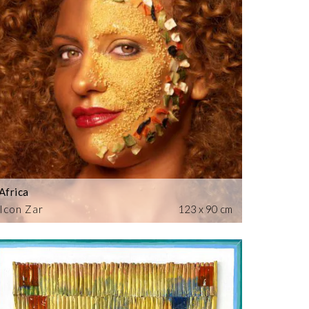
Africa
Icon Zar
123 x 90 cm