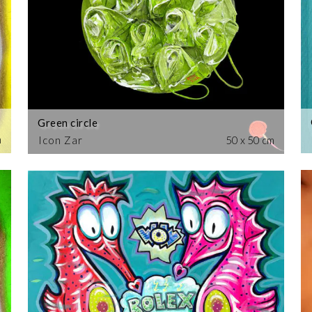
Green circle
m
Icon Zar
50 x 50 cm