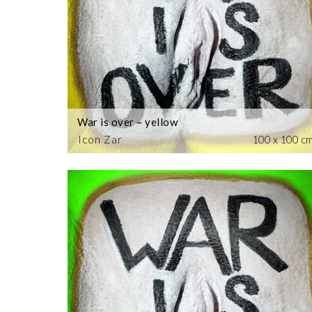
War is over – yellow
Icon Zar
100 x 100 c