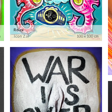
Rolex
m
Icon Zar
100 x 100 cm