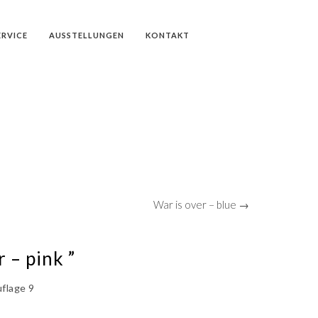
ERVICE
AUSSTELLUNGEN
KONTAKT
War is over – blue →
r – pink ”
uflage 9