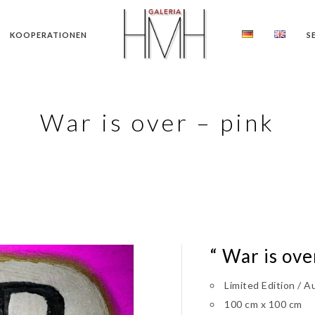
KOOPERATIONEN
S
War is over – pink
“ War is ove
Limited Edition / A
100 cm x 100 cm