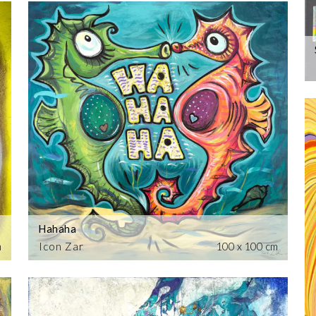
Hahaha
m
Icon Zar
100 x 100 cm