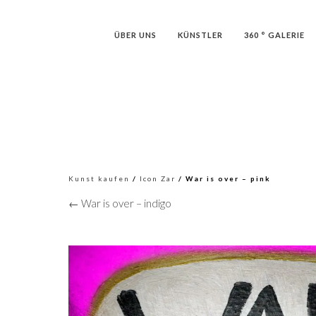
ÜBER UNS
KÜNSTLER
360 ° GALERIE
Kunst kaufen
/
Icon Zar
/ War is over – pink
← War is over – indigo