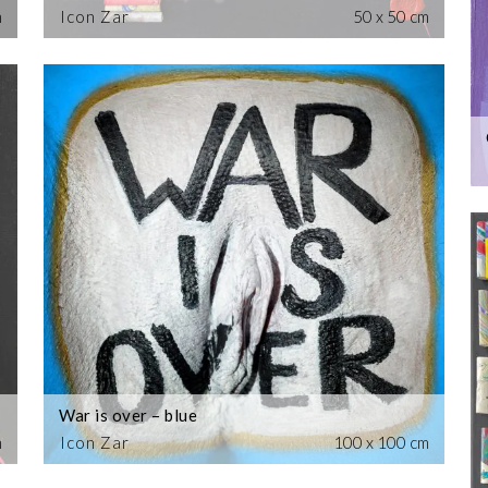
m
Icon Zar
50 x 50 cm
War is over – blue
m
Icon Zar
100 x 100 cm