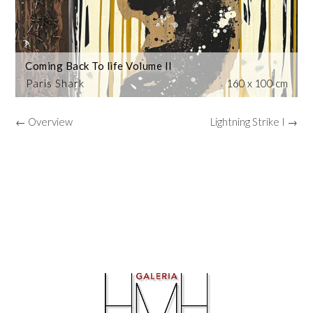
Coming Back To life Volume II
Paris Shark
160 x 100 cm
← Overview
Lightning Strike I →