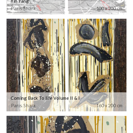
Yin Yang
Paris Shark
100 x 200 cm
Coming Back To life Volume II & I
Paris Shark
160 x 200 cm