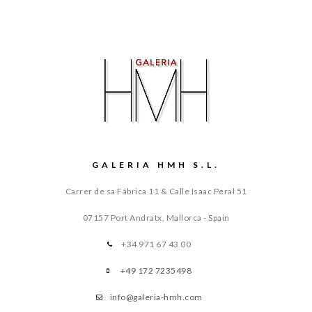
GALERIA HMH S.L.
Carrer de sa Fábrica 11 & Calle Isaac Peral 51
07157 Port Andratx, Mallorca - Spain
+34 971 67 43 00
+49 172 7235498
info@galeria-hmh.com