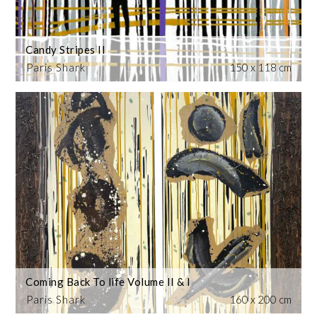
Candy Stripes II
Paris Shark
150 x 118 cm
Coming Back To life Volume II & I
Paris Shark
160 x 200 cm