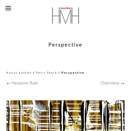
Perspective
Kunst kaufen
/
Paris Shark
/ Perspective
← Heavens Rain
Overview →