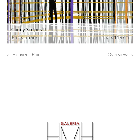
Candy Stripes II
Paris Shark
150 x 118 cm
← Heavens Rain
Overview →