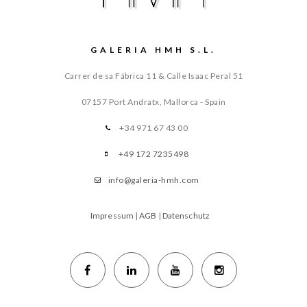
GALERIA HMH S.L.
Carrer de sa Fábrica 11 & Calle Isaac Peral 51
07157 Port Andratx, Mallorca - Spain
+34 971 67 43 00
+49 172 7235498
info@galeria-hmh.com
Impressum
|
AGB
|
Datenschutz