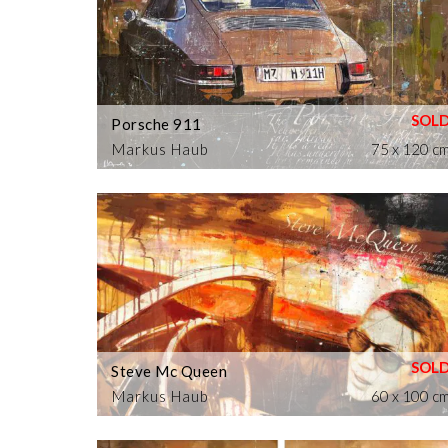
Porsche 911
Markus Haub
75 x 120 c
Steve Mc Queen
Markus Haub
60 x 100 c