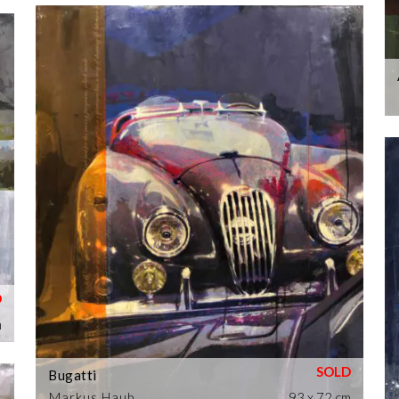
m
Bugatti
Markus Haub
93 x 72 cm