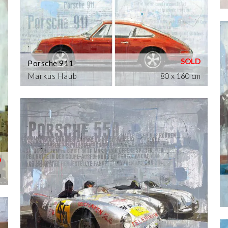
Porsche 911
Markus Haub
80 x 160 cm
m