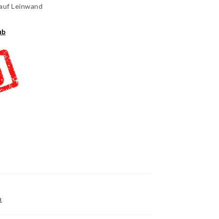
 auf Leinwand
ub
B