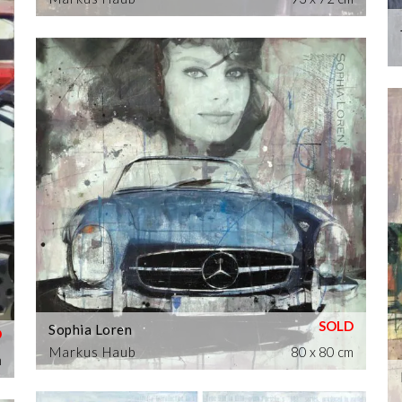
Sophia Loren
Markus Haub
80 x 80 cm
m