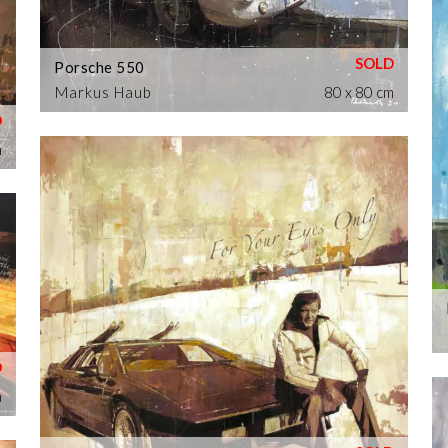
Porsche 550
Markus Haub
80 x 80 cm
m
m