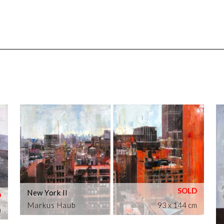
New York II
Markus Haub
93 x 144 cm
m