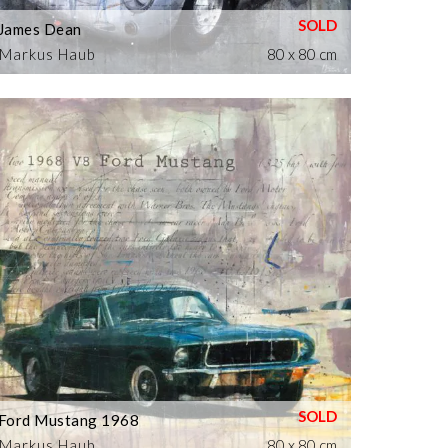
James Dean
Markus Haub
80 x 80 cm
Ford Mustang 1968
Markus Haub
80 x 80 cm