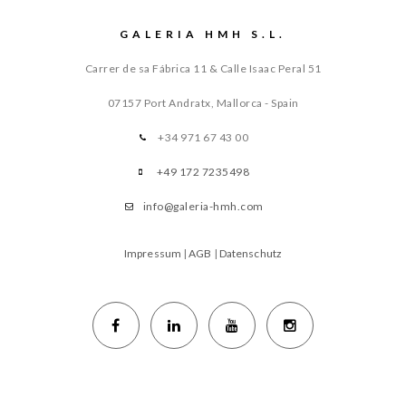
GALERIA HMH S.L.
Carrer de sa Fábrica 11 & Calle Isaac Peral 51
07157 Port Andratx, Mallorca - Spain
+34 971 67 43 00
+49 172 7235498
info@galeria-hmh.com
Impressum
|
AGB
|
Datenschutz