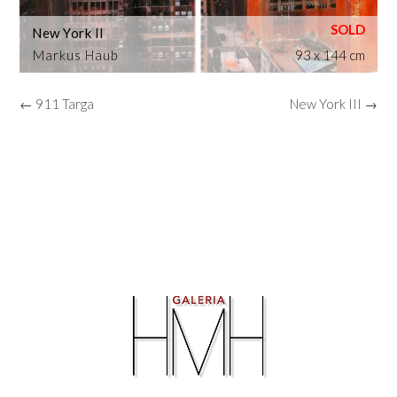
New York II
Markus Haub
93 x 144 cm
← 911 Targa
New York III →