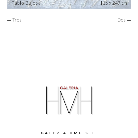
Pablo Bujosa
116 x 247 cm
← Tres
Dos →
GALERIA HMH S.L.