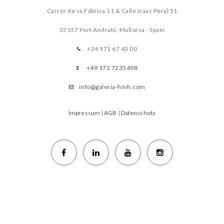
Carrer de sa Fábrica 11 & Calle Isaac Peral 51
07157 Port Andratx, Mallorca - Spain
+34 971 67 43 00
+49 172 7235498
info@galeria-hmh.com
Impressum
|
AGB
|
Datenschutz