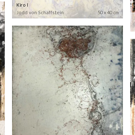
Kiro I
Jodd von Schaffstein
50 x 40 cm
m