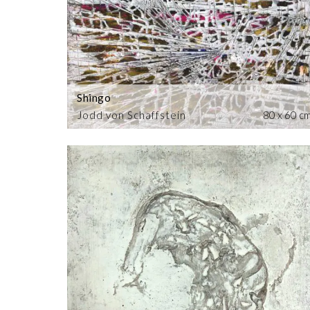
Shingo
Jodd von Schaffstein
80 x 60 c