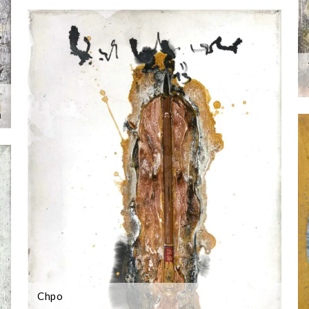
m
Chpo