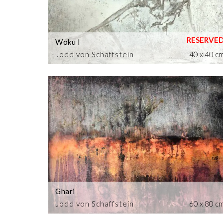
Woku I
Jodd von Schaffstein
40 x 40 c
Ghari
Jodd von Schaffstein
60 x 80 c