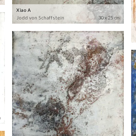
Xiao A
Jodd von Schaffstein
30 x 25 cm
m