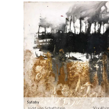
Sytoby
Jodd von Schaffstein
50 x 40 c