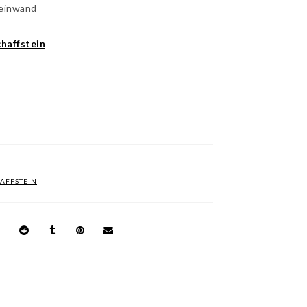
Leinwand
haffstein
AFFSTEIN