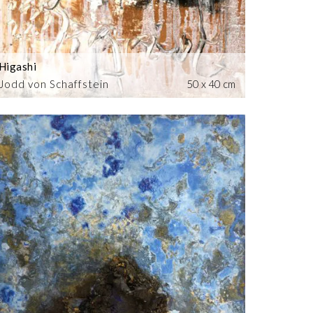
Higashi
Jodd von Schaffstein
50 x 40 cm