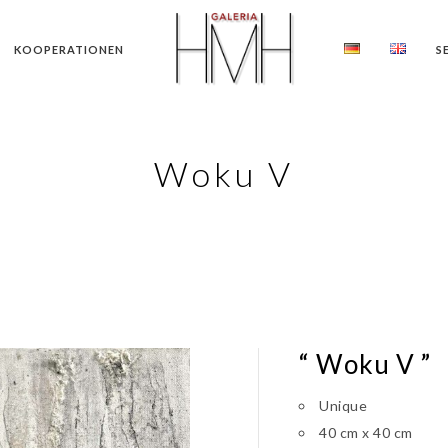
KOOPERATIONEN
S
Woku V
“ Woku V ”
Unique
40 cm x 40 cm