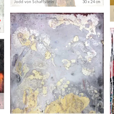
Jodd von Schaffstein
30 x 24 cm
m
m