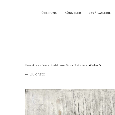
ÜBER UNS
KÜNSTLER
360 ° GALERIE
Kunst kaufen
/
Jodd von Schaffstein
/ Woku V
← Dulongto