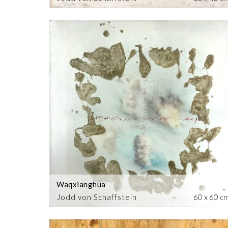
Waqxianghua
Jodd von Schaffstein
60 x 60 c