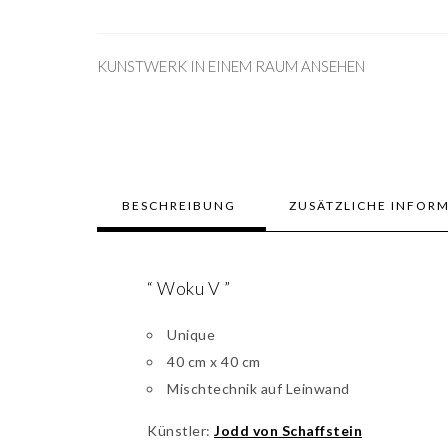
KUNSTWERK IN EINEM RAUM ANSEHEN
BESCHREIBUNG
ZUSÄTZLICHE INFOR
“ Woku V ”
Unique
40 cm x 40 cm
Mischtechnik auf Leinwand
Künstler:
Jodd von Schaffstein