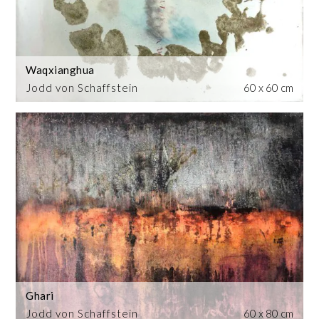
Waqxianghua
Jodd von Schaffstein
60 x 60 cm
Ghari
Jodd von Schaffstein
60 x 80 cm