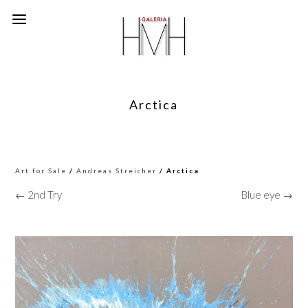
Arctica
Art for Sale
/
Andreas Streicher
/ Arctica
← 2nd Try
Blue eye →