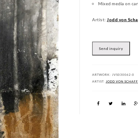
Mixed media on ca
Artist:
Jodd von Scha
Send inquiry
ARTWORK:
JVS030062-0
ARTIST:
JODD VON SCHAFF