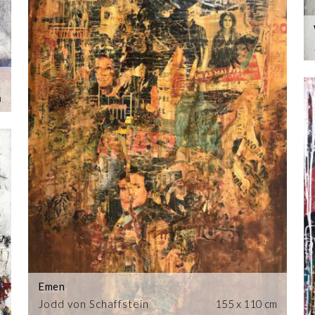
m
Emen
Jodd von Schaffstein
155 x 110 cm