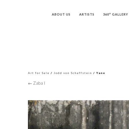
ABOUT US
ARTISTS
360° GALLERY
Art for Sale
/
Jodd von Schaffstein
/ Yane
← Zaba I