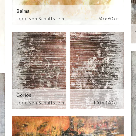
Baima
Jodd von Schaffstein
60 x 60 cm
m
Gorios
Jodd von Schaffstein
100 x 140 cm