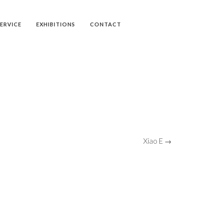
SERVICE
EXHIBITIONS
CONTACT
Xiao E →