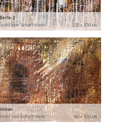
Berlin 2
Jodd von Schaffstein
120 x 100 cm
Hoban
Jodd von Schaffstein
80 x 100 cm