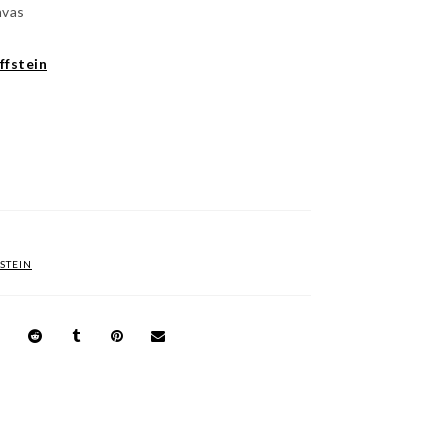
nvas
ffstein
STEIN