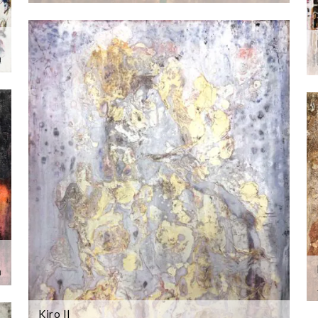
m
m
Kiro II