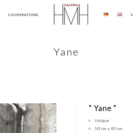
COOPERATIONS
Yane
“ Yane ”
Unique
50 cm x 40 cm