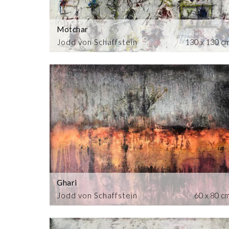
Motchar
Jodd von Schaffstein
130 x 130 c
Ghari
Jodd von Schaffstein
60 x 80 c