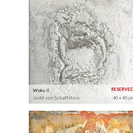
Woku II
Jodd von Schaffstein
40 x 40 c