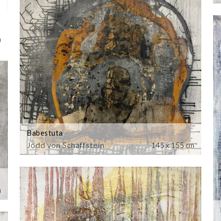
m
Babestuta
Jodd von Schaffstein
145 x 155 cm
m