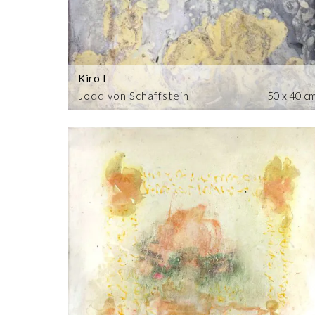
Kiro I
Jodd von Schaffstein
50 x 40 c