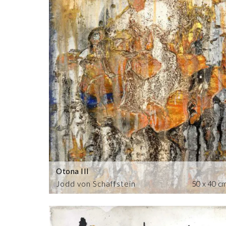
Otona III
Jodd von Schaffstein
50 x 40 c