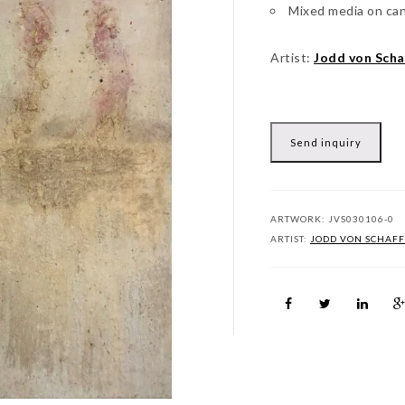
Mixed media on ca
Artist:
Jodd von Scha
Send inquiry
ARTWORK:
JVS030106-0
ARTIST:
JODD VON SCHAFF