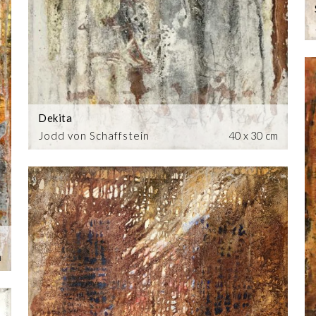
Dekita
Jodd von Schaffstein
40 x 30 cm
m