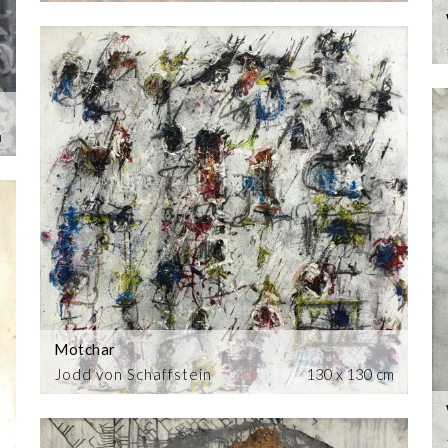
m
Motchar
Jodd von Schaffstein
130 x 130 cm