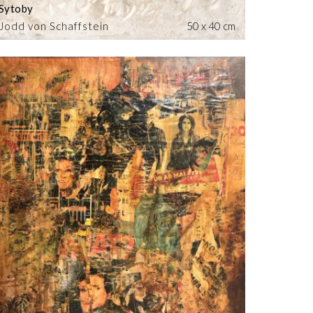
Sytoby
Jodd von Schaffstein
50 x 40 cm