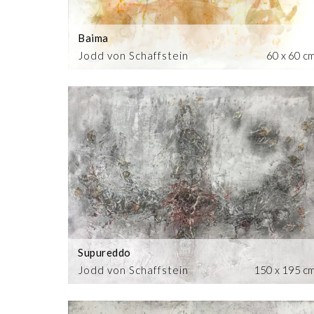
Baima
Jodd von Schaffstein
60 x 60 c
Supureddo
Jodd von Schaffstein
150 x 195 c