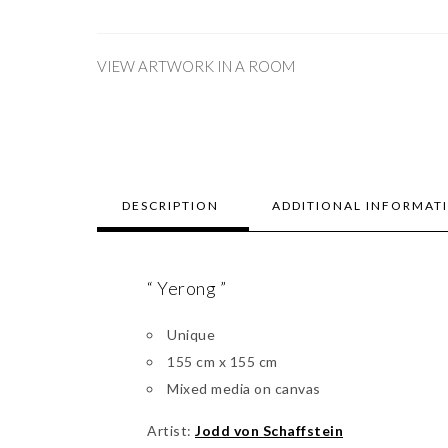
VIEW ARTWORK IN A ROOM
DESCRIPTION
ADDITIONAL INFORMAT
“ Yerong ”
Unique
155 cm x 155 cm
Mixed media on canvas
Artist:
Jodd von Schaffstein