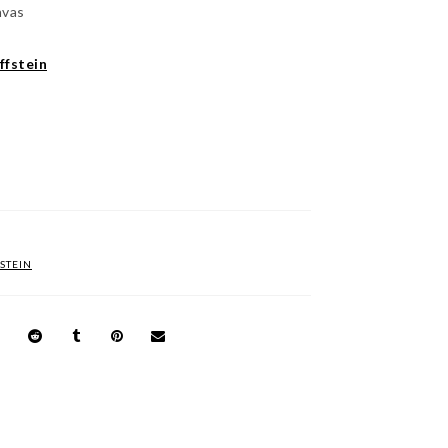
nvas
ffstein
STEIN