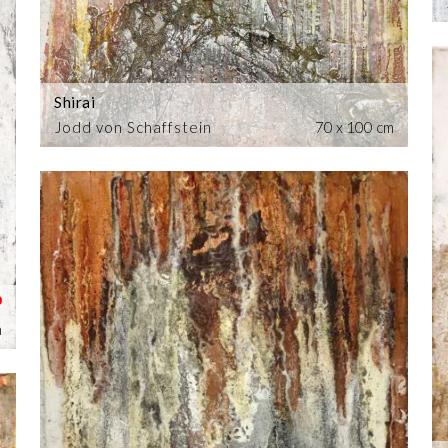
Shirai
Jodd von Schaffstein
70 x 100 cm
m