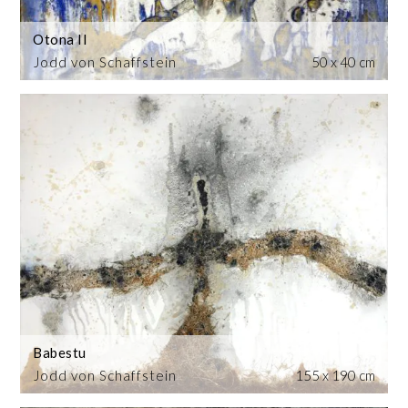
Otona II
Jodd von Schaffstein
50 x 40 cm
Babestu
Jodd von Schaffstein
155 x 190 cm