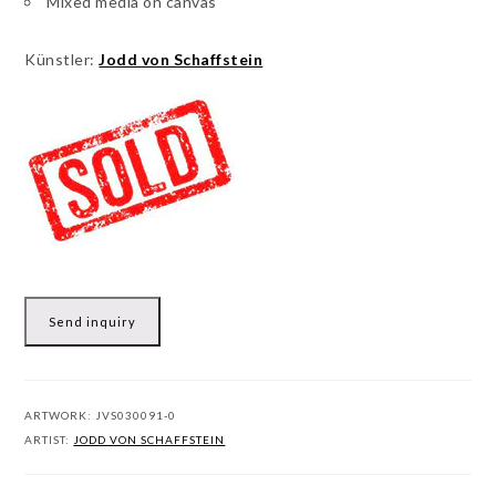
Mixed media on canvas
Künstler:
Jodd von Schaffstein
Send inquiry
ARTWORK:
JVS030091-0
ARTIST:
JODD VON SCHAFFSTEIN