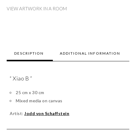
VIEW ARTWORK IN A ROOM
DESCRIPTION
ADDITIONAL INFORMATION
“ Xiao B ”
25 cm x 30 cm
Mixed media on canvas
Artist:
Jodd von Schaffstein