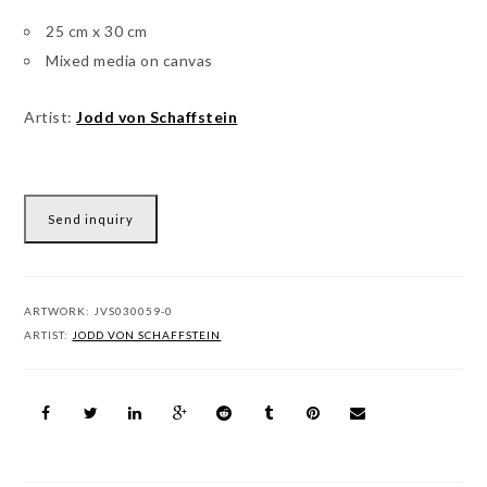
25 cm x 30 cm
Mixed media on canvas
Artist:
Jodd von Schaffstein
Send inquiry
ARTWORK:
JVS030059-0
ARTIST:
JODD VON SCHAFFSTEIN