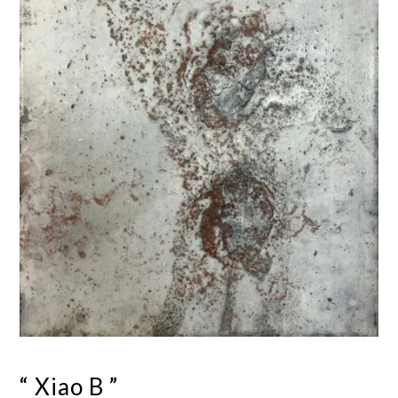
“ Xiao B ”