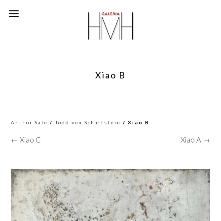
Xiao B
Art for Sale
/
Jodd von Schaffstein
/ Xiao B
← Xiao C
Xiao A →