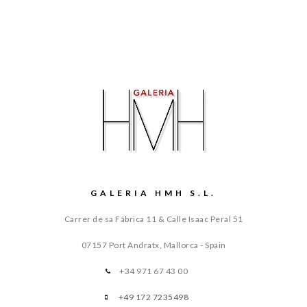
GALERIA HMH S.L.
Carrer de sa Fábrica 11 & Calle Isaac Peral 51
07157 Port Andratx, Mallorca - Spain
+34 971 67 43 00
+49 172 7235498