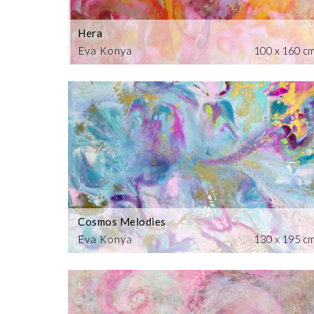
Hera
Eva Konya
100 x 160 c
Cosmos Melodies
Eva Konya
130 x 195 c