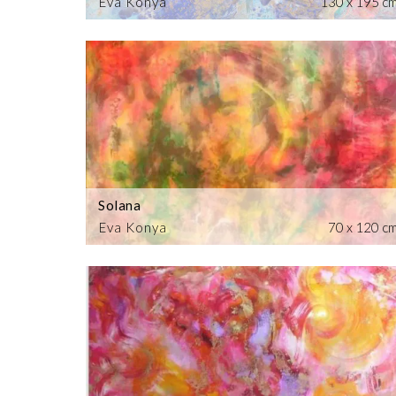
Eva Konya
130 x 195 c
Solana
Eva Konya
70 x 120 c