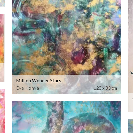
m
m
Million Wonder Stars
Eva Konya
120 x 80 cm