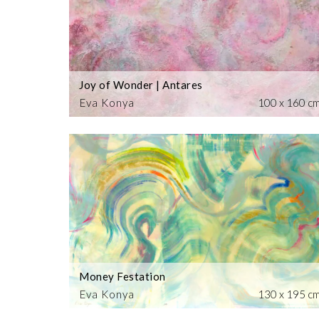
Joy of Wonder | Antares
Eva Konya
100 x 160 c
Money Festation
Eva Konya
130 x 195 c