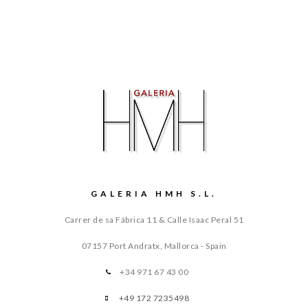
GALERIA HMH S.L.
Carrer de sa Fábrica 11 & Calle Isaac Peral 51
07157 Port Andratx, Mallorca - Spain
+34 971 67 43 00
+49 172 7235498