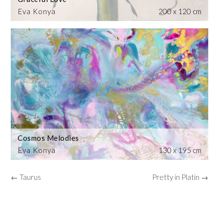
Eva Konya
200 x 120 cm
Cosmos Melodies
Eva Konya
130 x 195 cm
← Taurus
Pretty in Platin →