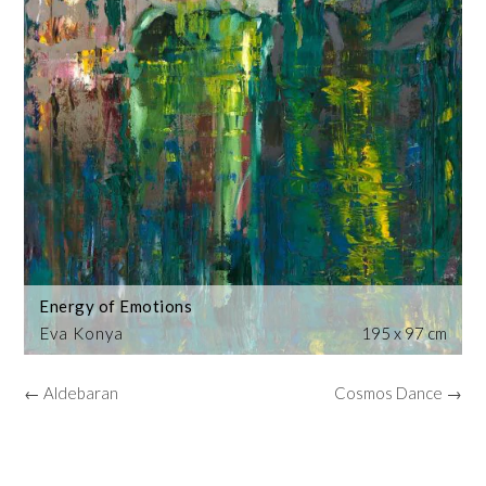
Energy of Emotions
Eva Konya
195 x 97 cm
← Aldebaran
Cosmos Dance →