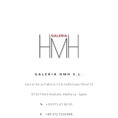
GALERIA HMH S.L.
Carrer de sa Fábrica 11 & Calle Isaac Peral 51
07157 Port Andratx, Mallorca - Spain
+34 971 67 43 00
+49 172 7235498