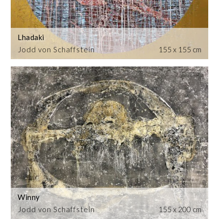
Lhadaki
Jodd von Schaffstein
155 x 155 cm
Winny
Jodd von Schaffstein
155 x 200 cm