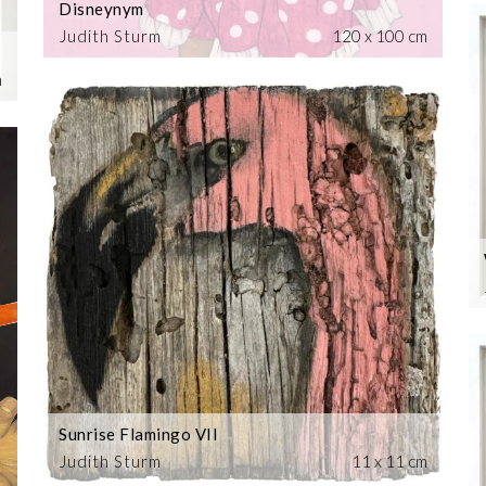
Disneynym
Judith Sturm
120 x 100 cm
m
Sunrise Flamingo VII
Judith Sturm
11 x 11 cm