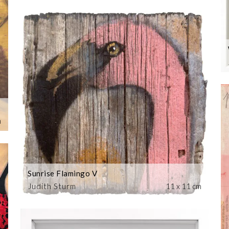
m
Sunrise Flamingo V
Judith Sturm
11 x 11 cm