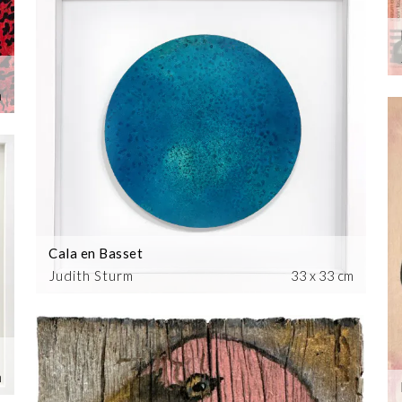
m
Cala en Basset
Judith Sturm
33 x 33 cm
m