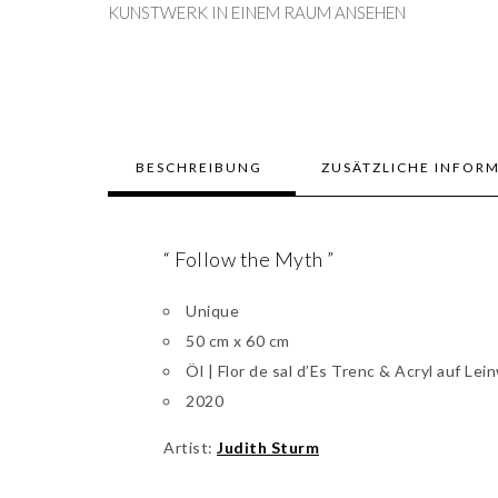
KUNSTWERK IN EINEM RAUM ANSEHEN
BESCHREIBUNG
ZUSÄTZLICHE INFOR
“ Follow the Myth ”
Unique
50 cm x 60 cm
Öl | Flor de sal d’Es Trenc & Acryl auf Le
2020
Artist:
Judith Sturm