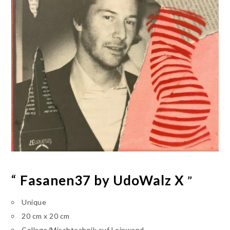
“
Fasanen37 by UdoWalz X
”
Unique
20 cm x 20 cm
Collage/Mischtechnik auf Leinwand