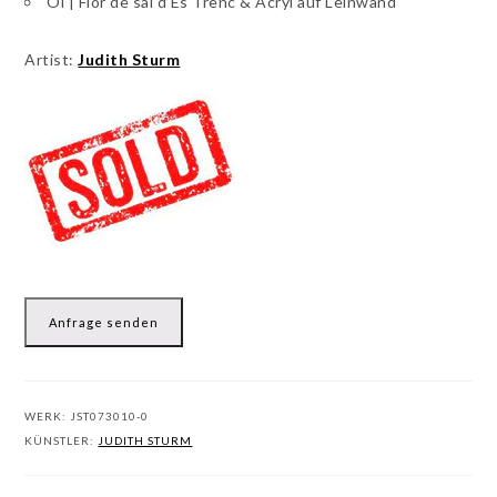
Öl | Flor de sal d’Es Trenc & Acryl auf Leinwand
Artist:
Judith Sturm
Anfrage senden
WERK:
JST073010-0
KÜNSTLER:
JUDITH STURM