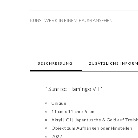
KUNSTWERK IN EINEM RAUM ANSEHEN
BESCHREIBUNG
ZUSÄTZLICHE INFOR
” Sunrise Flamingo VII ”
Unique
11 cm x 11 cm x 5 cm
Akryl | Öl | Japantusche & Gold auf Treib
Objekt zum Aufhängen oder Hinstellen
2022