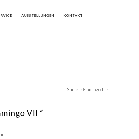
ERVICE
AUSSTELLUNGEN
KONTAKT
Sunrise Flamingo I →
amingo VII ”
cm