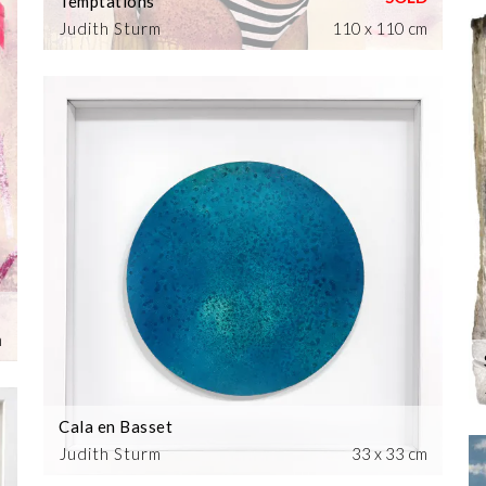
Temptations
Judith Sturm
110 x 110 cm
m
Cala en Basset
Judith Sturm
33 x 33 cm