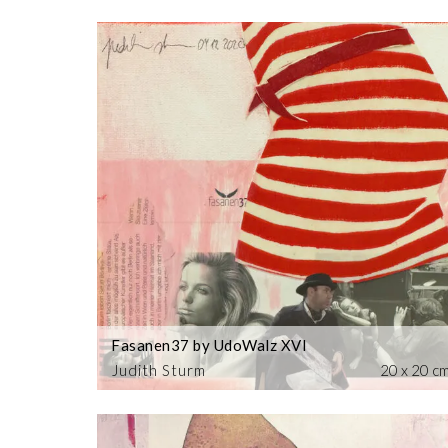
Fasanen37 by UdoWalz XVI
Judith Sturm
20 x 20 c