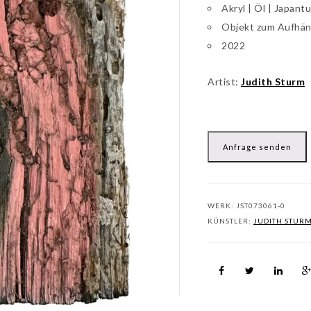
Akryl | Öl | Japant
Objekt zum Aufhän
2022
Artist:
Judith Sturm
Anfrage senden
WERK:
JST073061-0
KÜNSTLER:
JUDITH STUR