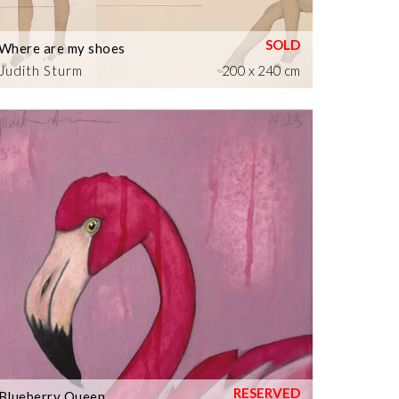
Where are my shoes
Judith Sturm
200 x 240 cm
Blueberry Queen