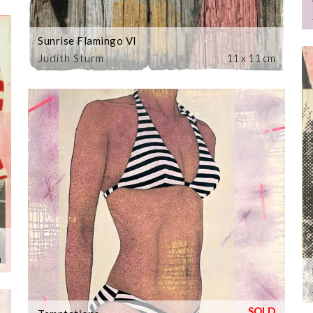
Sunrise Flamingo VI
Judith Sturm
11 x 11 cm
m