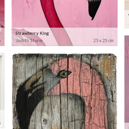
Strawberry King
m
Judith Sturm
25 x 25 cm
m