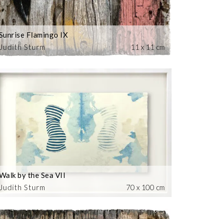
Sunrise Flamingo IX
Judith Sturm
11 x 11 cm
Walk by the Sea VII
Judith Sturm
70 x 100 cm