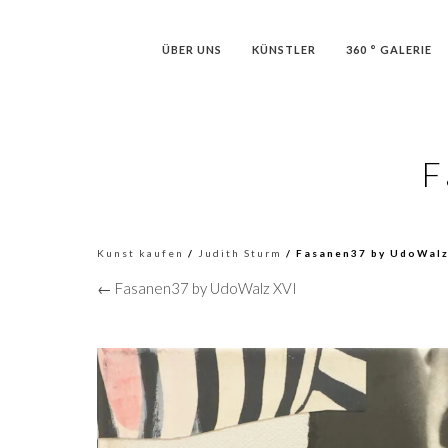
ÜBER UNS
KÜNSTLER
360 ° GALERIE
F
Kunst kaufen
/
Judith Sturm
/ Fasanen37 by UdoWalz
← Fasanen37 by UdoWalz XVI