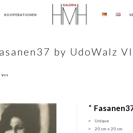
KOOPERATIONEN
S
asanen37 by UdoWalz VI
 VIII
“
Fasanen37
Unique
20 cm x 20 cm