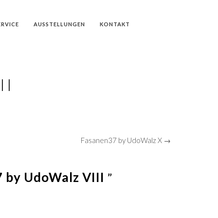
ERVICE
AUSSTELLUNGEN
KONTAKT
II
Fasanen37 by UdoWalz X →
 by UdoWalz VIII
”