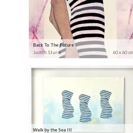
Back To The Future
Judith Sturm
60 x 60 c
Walk by the Sea III