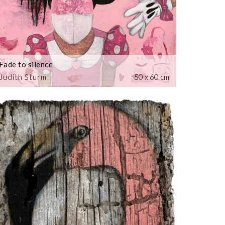
Fade to silence
Judith Sturm
50 x 60 cm