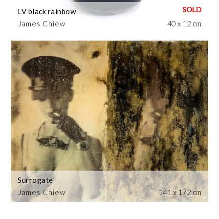
LV black rainbow
James Chiew
40 x 12 cm
Surrogate
James Chiew
141 x 172 cm