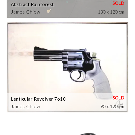
Abstract Rainforest
James Chiew
180 x 120 cm
Lenticular Revolver 7o10
James Chiew
90 x 120 cm