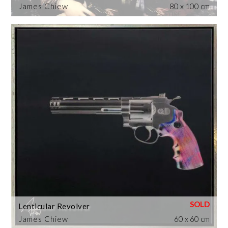
James Chiew
80 x 100 cm
Lenticular Revolver
James Chiew
60 x 60 cm