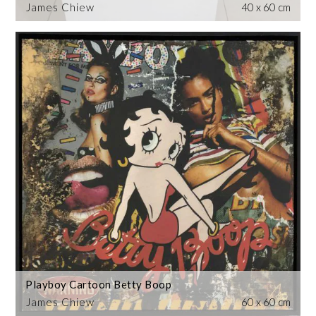
James Chiew
40 x 60 cm
Playboy Cartoon Betty Boop
James Chiew
60 x 60 cm