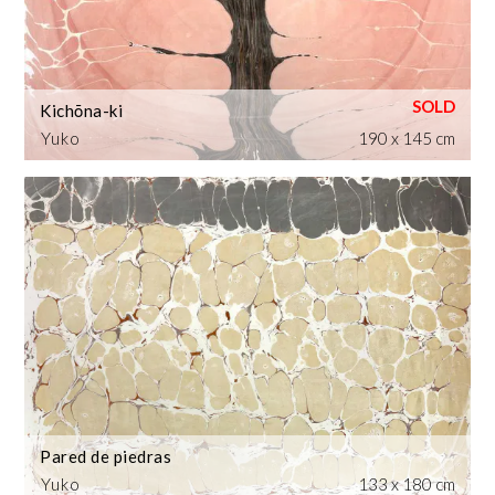
Kichōna-ki
Yuko
190 x 145 cm
Pared de piedras
Yuko
133 x 180 cm