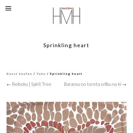
Sprinkling heart
Kunst kaufen
/
Yuko
/ Sprinkling heart
← Reiboku | Spirit Tree
Baransu no toreta orību no ki →