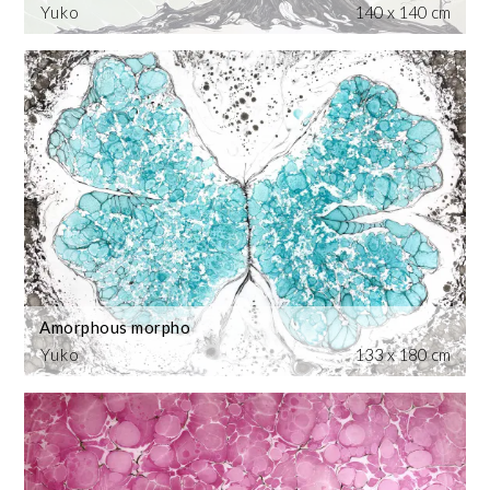
Yuko
140 x 140 cm
Amorphous morpho
Yuko
133 x 180 cm