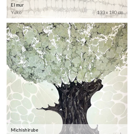
El mur
Yuko
133 x 180 cm
Michishirube