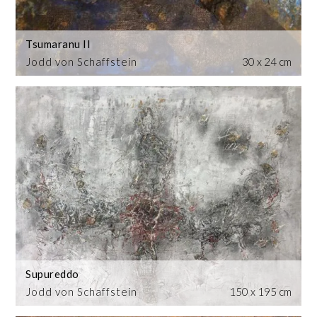
Tsumaranu II
Jodd von Schaffstein
30 x 24 cm
Supureddo
Jodd von Schaffstein
150 x 195 cm