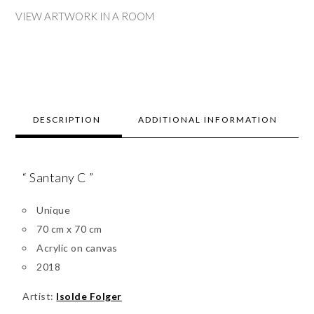
VIEW ARTWORK IN A ROOM
DESCRIPTION
ADDITIONAL INFORMATION
“ Santany C ”
Unique
70 cm x 70 cm
Acrylic on canvas
2018
Artist:
Isolde Folger