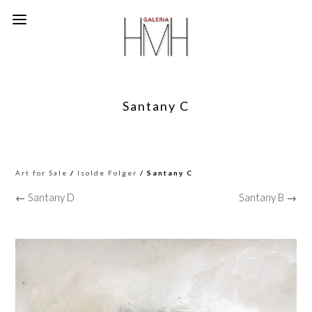
Santany C
Art for Sale
/
Isolde Folger
/ Santany C
← Santany D
Santany B →