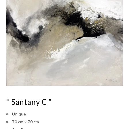
“ Santany C ”
Unique
70 cm x 70 cm