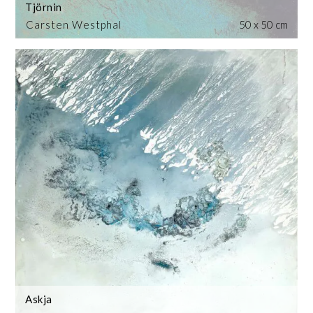
Tjörnin
Carsten Westphal
50 x 50 cm
Askja