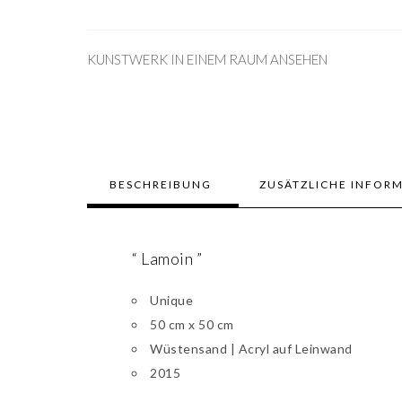
KUNSTWERK IN EINEM RAUM ANSEHEN
BESCHREIBUNG
ZUSÄTZLICHE INFOR
“ Lamoin ”
Unique
50 cm x 50 cm
Wüstensand | Acryl auf Leinwand
2015