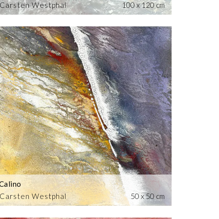
Carsten Westphal
100 x 120 cm
Calino
Carsten Westphal
50 x 50 cm