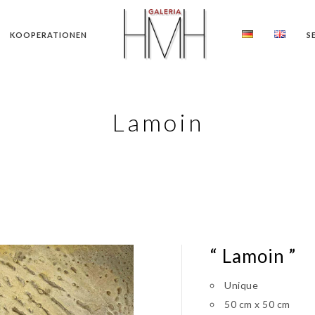
KOOPERATIONEN
S
Lamoin
“ Lamoin ”
Unique
50 cm x 50 cm