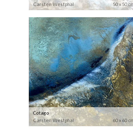
Carsten Westphal
50 x 50 c
Cotago
Carsten Westphal
60 x 60 c