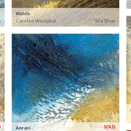
Walvis
m
Carsten Westphal
50 x 50 cm
Amrani