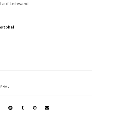
l auf Leinwand
stphal
TPHAL