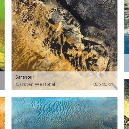
Sarahoui
m
Carsten Westphal
80 x 80 cm