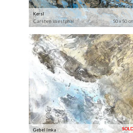
Kersl
Carsten Westphal
50 x 50 c
Gebel Imka