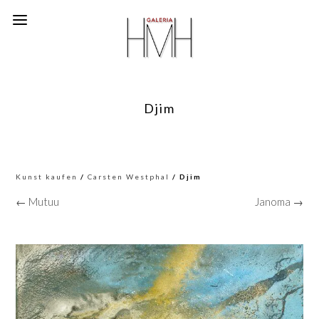
Djim
Kunst kaufen
/
Carsten Westphal
/ Djim
← Mutuu
Janoma →