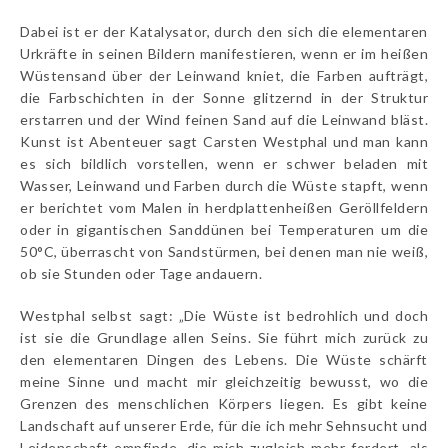
Dabei ist er der Katalysator, durch den sich die elementaren
Urkräfte in seinen Bildern manifestieren, wenn er im heißen
Wüstensand über der Leinwand kniet, die Farben aufträgt,
die Farbschichten in der Sonne glitzernd in der Struktur
erstarren und der Wind feinen Sand auf die Leinwand bläst.
Kunst ist Abenteuer sagt Carsten Westphal und man kann
es sich bildlich vorstellen, wenn er schwer beladen mit
Wasser, Leinwand und Farben durch die Wüste stapft, wenn
er berichtet vom Malen in herdplattenheißen Geröllfeldern
oder in gigantischen Sanddünen bei Temperaturen um die
50°C, überrascht von Sandstürmen, bei denen man nie weiß,
ob sie Stunden oder Tage andauern.
Westphal selbst sagt: „Die Wüste ist bedrohlich und doch
ist sie die Grundlage allen Seins. Sie führt mich zurück zu
den elementaren Dingen des Lebens. Die Wüste schärft
meine Sinne und macht mir gleichzeitig bewusst, wo die
Grenzen des menschlichen Körpers liegen. Es gibt keine
Landschaft auf unserer Erde, für die ich mehr Sehnsucht und
Leidenschaft empfinde, die mich zugleich mehr fordert, als