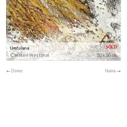
Umfulana
Carsten Westphal
50 x 50 cm
← Dome
Numa →