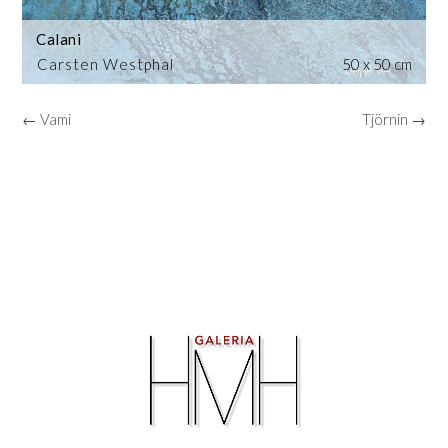
Calani
Carsten Westphal
50 x 50 cm
← Vami
Tjörnin →