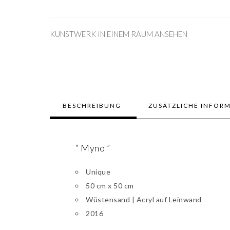
KUNSTWERK IN EINEM RAUM ANSEHEN
BESCHREIBUNG
ZUSÄTZLICHE INFOR
“ Myno ”
Unique
50 cm x 50 cm
Wüstensand | Acryl auf Leinwand
2016