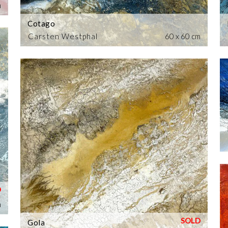
m
Cotago
Carsten Westphal
60 x 60 cm
m
Gola