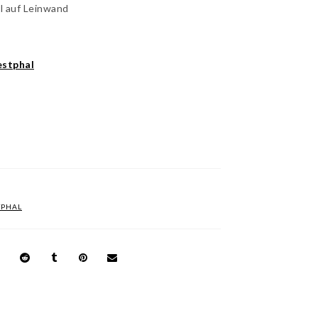
l auf Leinwand
stphal
TPHAL