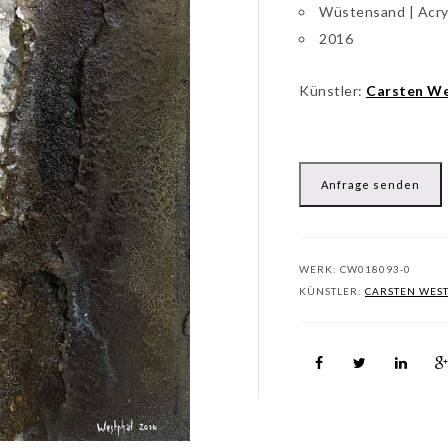
Wüstensand | Acry
2016
Künstler:
Carsten We
Anfrage senden
WERK:
CW018093-0
KÜNSTLER:
CARSTEN WES