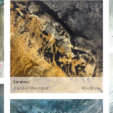
m
Sarahoui
Carsten Westphal
80 x 80 cm