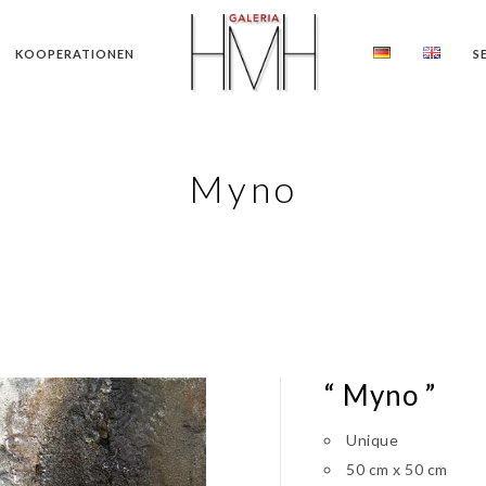
KOOPERATIONEN
S
Myno
“ Myno ”
Unique
50 cm x 50 cm