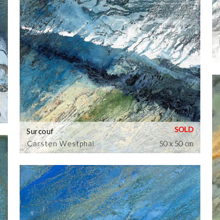
m
Surcouf
Carsten Westphal
50 x 50 cm