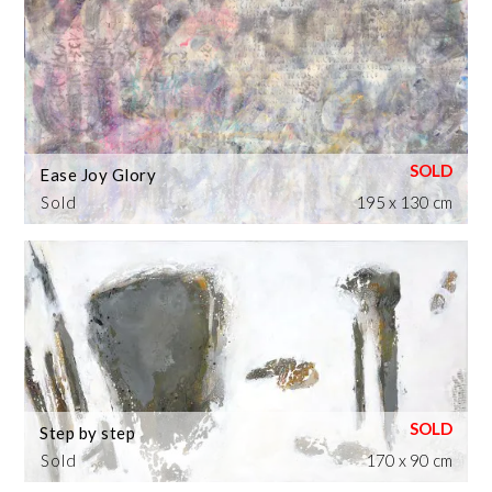
Ease Joy Glory
Sold
195 x 130 cm
Step by step
Sold
170 x 90 cm