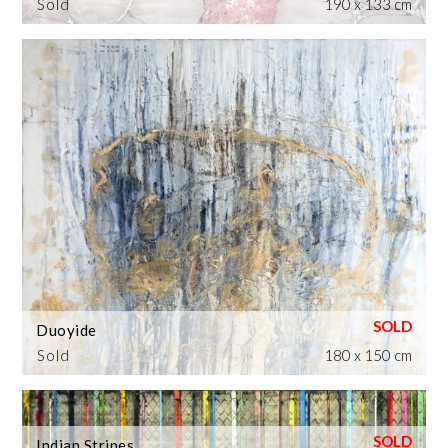
Sold
190 x 133 cm
Duoyide
Sold
180 x 150 cm
Indian Stripes