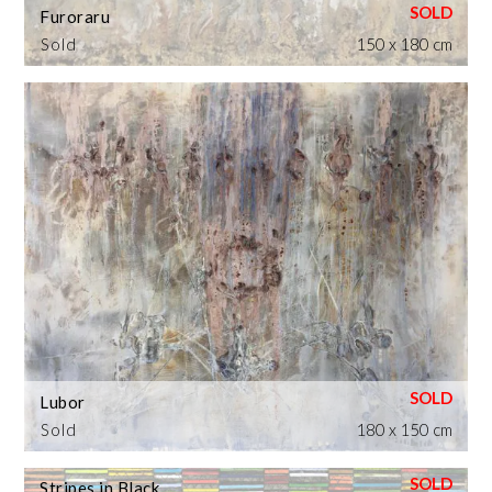
Furoraru
Sold
150 x 180 cm
Lubor
Sold
180 x 150 cm
Stripes in Black