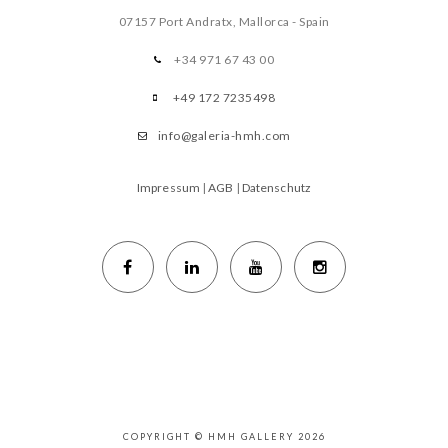
07157 Port Andratx, Mallorca - Spain
+34 971 67 43 00
+49 172 7235498
info@galeria-hmh.com
Impressum
|
AGB
|
Datenschutz
COPYRIGHT © HMH GALLERY 2026