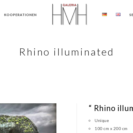
KOOPERATIONEN
S
Rhino illuminated
“ Rhino illu
Unique
100 cm x 200 cm