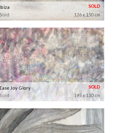
Ibiza
Sold
126 x 150 cm
Ease Joy Glory
Sold
195 x 130 cm