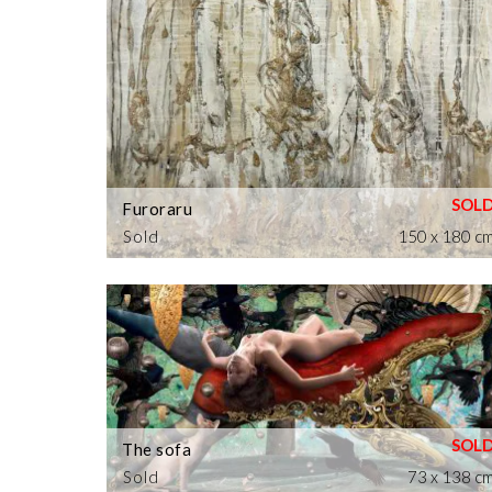
Furoraru
Sold
150 x 180 c
The sofa
Sold
73 x 138 c