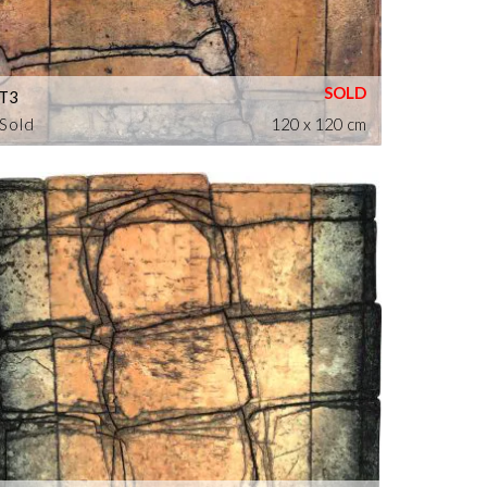
T3
Sold
120 x 120 cm