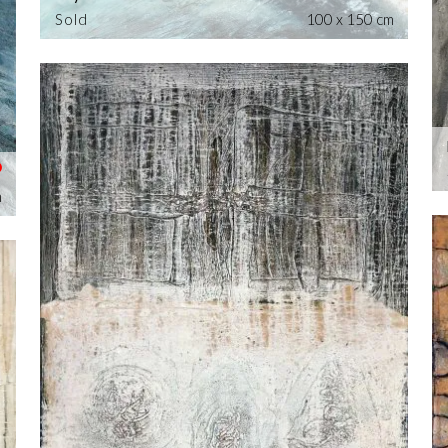
Sold
100 x 150 cm
m