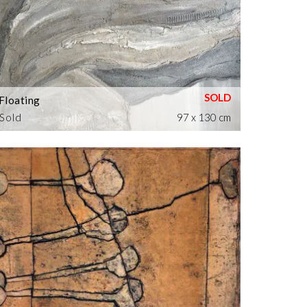
Floating
Sold
97 x 130 cm