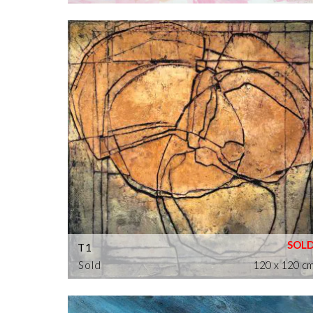
T1
Sold
120 x 120 c