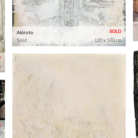
Akiroto
Sold
120 x 170 cm
m
m