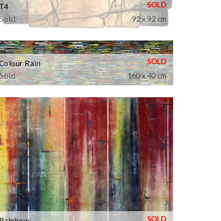
T4
Sold
92 x 92 cm
Colour Rain
Sold
160 x 40 cm
Rainbow