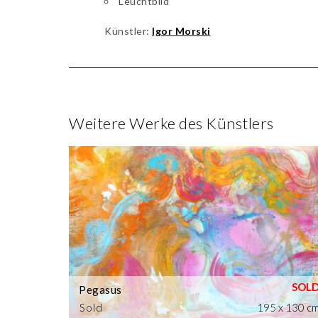
Leuchtbild
Künstler:
Igor Morski
Weitere Werke des Künstlers
Pegasus
Sold
195 x 130 c