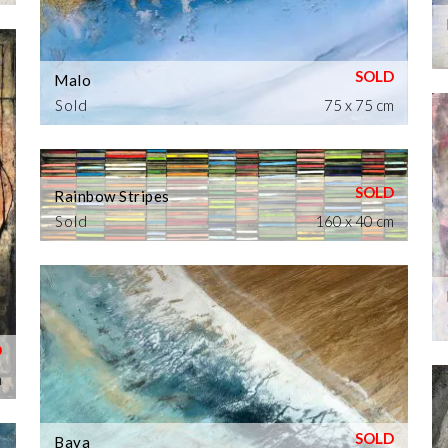
Malo
Sold
75 x 75 cm
Rainbow Stripes
Sold
160 x 40 cm
m
Baya