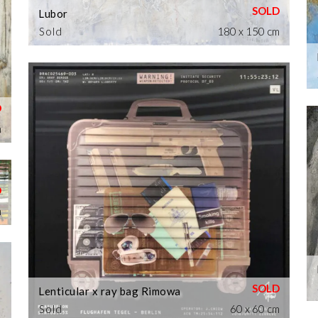
Lubor
Sold
180 x 150 cm
m
m
Lenticular x ray bag Rimowa
Sold
60 x 60 cm