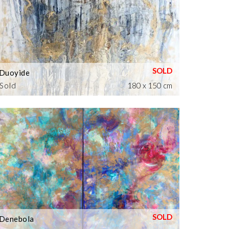
Duoyide
Sold
180 x 150 cm
Denebola