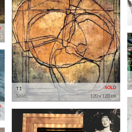
m
T1
Sold
120 x 120 cm
m