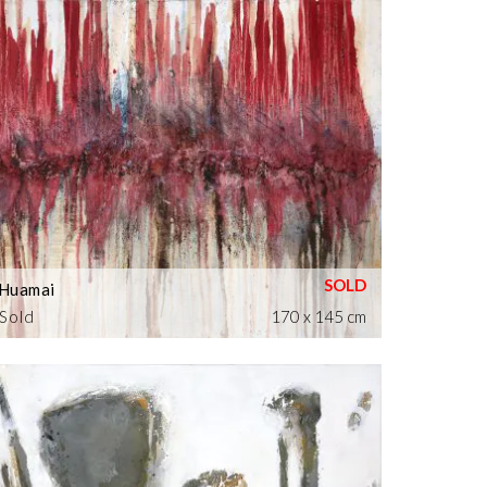
Huamai
Sold
170 x 145 cm