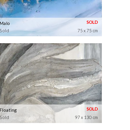
Malo
Sold
75 x 75 cm
Floating
Sold
97 x 130 cm