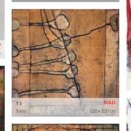
m
T3
Sold
120 x 120 cm