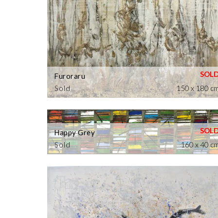
Furoraru
Sold
150 x 180 c
Happy Grey
Sold
160 x 40 c