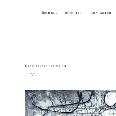
ÜBER UNS
KÜNSTLER
360 ° GALERIE
Kunst kaufen
/
Sold
/ T2
← T3