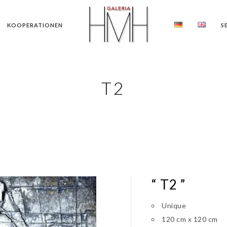
KOOPERATIONEN
S
T2
“ T2 ”
Unique
120 cm x 120 cm