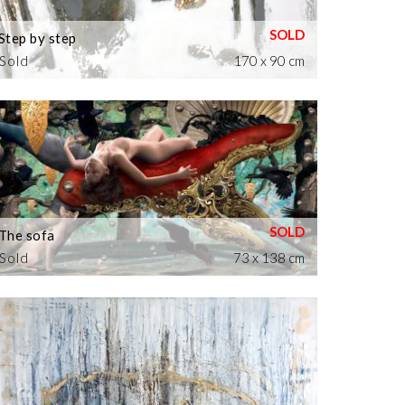
Step by step
Sold
170 x 90 cm
The sofa
Sold
73 x 138 cm