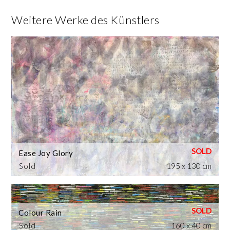
Weitere Werke des Künstlers
Ease Joy Glory
Sold
195 x 130 cm
Colour Rain
Sold
160 x 40 cm