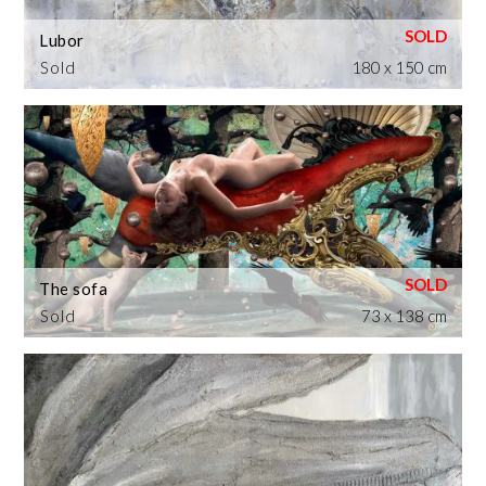
Lubor
Sold
180 x 150 cm
The sofa
Sold
73 x 138 cm