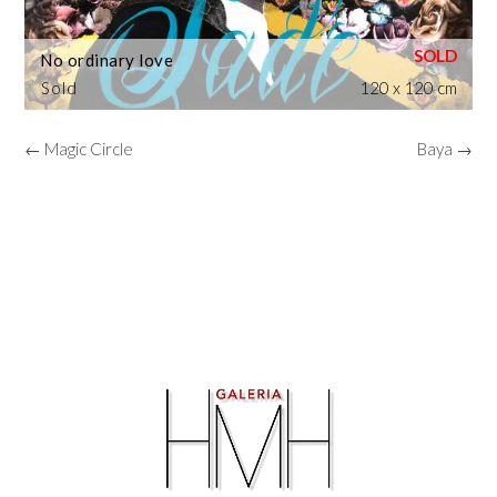
No ordinary love
Sold
120 x 120 cm
← Magic Circle
Baya →