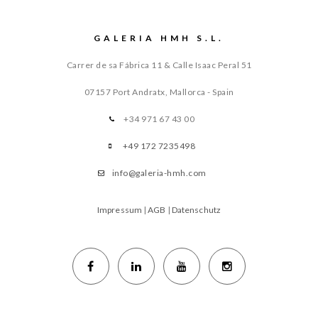
GALERIA HMH S.L.
Carrer de sa Fábrica 11 & Calle Isaac Peral 51
07157 Port Andratx, Mallorca - Spain
+34 971 67 43 00
+49 172 7235498
info@galeria-hmh.com
Impressum
|
AGB
|
Datenschutz