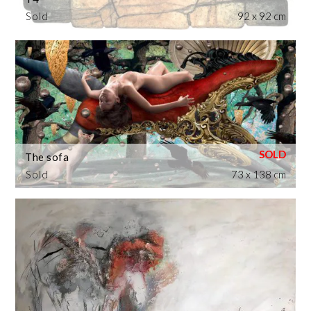
Sold
92 x 92 cm
The sofa
Sold
73 x 138 cm