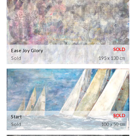
Ease Joy Glory
Sold
195 x 130 cm
Start
Sold
100 x 50 cm