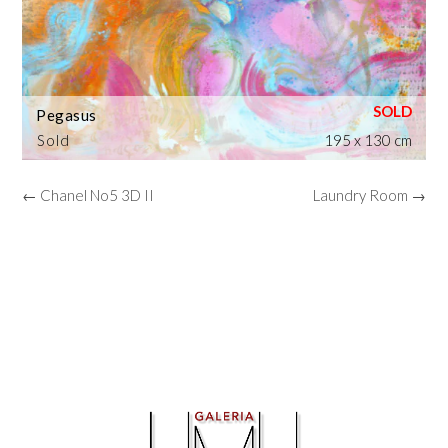
Pegasus
Sold
195 x 130 cm
← Chanel No5 3D II
Laundry Room →