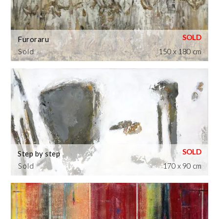
Furoraru
Sold
150 x 180 cm
Step by step
Sold
170 x 90 cm