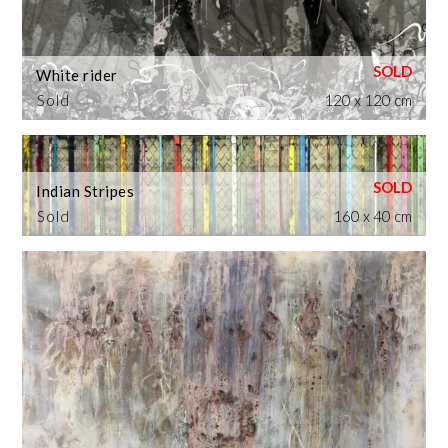
White rider
Sold
120 x 120 cm
Indian Stripes
Sold
160 x 40 cm