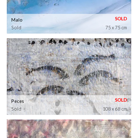
Malo
Sold
75 x 75 cm
Peces
Sold
108 x 68 cm