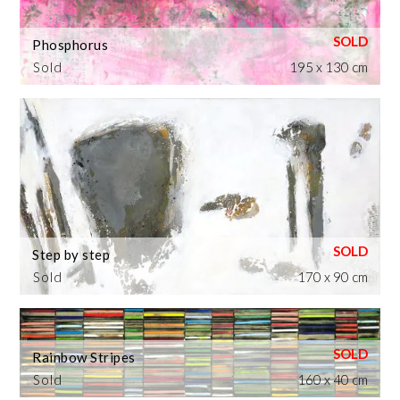
Phosphorus
Sold
195 x 130 cm
Step by step
Sold
170 x 90 cm
Rainbow Stripes
Sold
160 x 40 cm