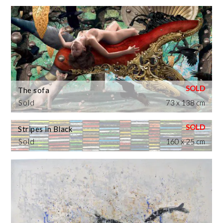
The sofa
Sold
73 x 138 cm
Stripes in Black
Sold
160 x 25 cm